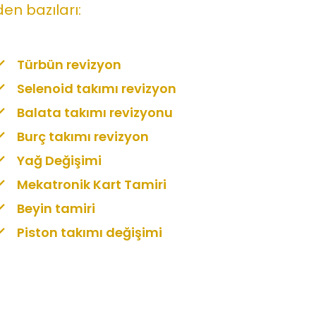
en bazıları:
Türbün revizyon
Selenoid takımı revizyon
Balata takımı revizyonu
Burç takımı revizyon
Yağ Değişimi
Mekatronik Kart Tamiri
Beyin tamiri
Piston takımı değişimi