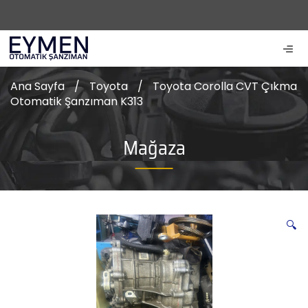
Ana Sayfa
/
Toyota
/
Toyota Corolla CVT Çıkma
Otomatik Şanzıman K313
Mağaza
🔍